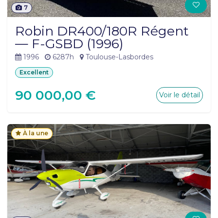
7
Robin DR400/180R Régent
— F-GSBD (1996)
1996
6287h
Toulouse-Lasbordes
Excellent
90 000,00
€
Voir le détail
À la une