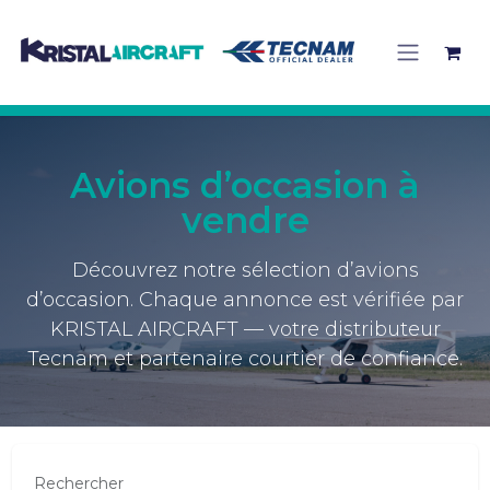
Se rendre au contenu
Avions d’occasion à
vendre
Découvrez notre sélection d’avions
d’occasion. Chaque annonce est vérifiée par
KRISTAL AIRCRAFT — votre distributeur
Tecnam et partenaire courtier de confiance.
Rechercher