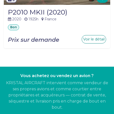
P2010 MKII (2020)
2020
1925h
France
Bon
Prix sur demande
Voir le détail
Vous achetez ou vendez un avion ?
KRISTAL AIRCRAFT intervient comme vendeur de
ses propres avions et comme courtier entre
propriétaires et acquéreurs — contrat de vente,
séquestre et livraison pris en charge de bout en
bout.