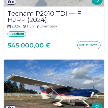
11
Tecnam P2010 TDI — F-
HJRP (2024)
2024
113h
Chambéry
Excellent
545 000,00
€
Voir le détail
6