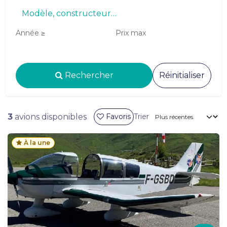
Année ≥
Prix max
Rechercher
Réinitialiser
3
avions disponibles
Favoris
Trier
À la une